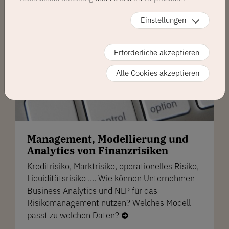
Einstellungen
Erforderliche akzeptieren
Alle Cookies akzeptieren
Management, Modellierung und
Analytics von Finanzrisiken
Kreditrisiko, Marktrisiko, operationelles Risiko,
Liquiditätsrisiko .... Wie können Unternehmen
Business Analytics und NLP für das
Risikomanagement nutzen? Welches Modell
passt zu welchen Daten?
