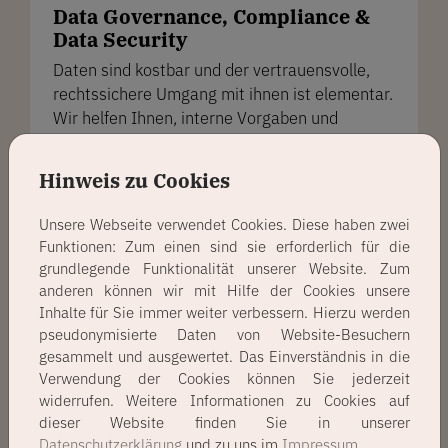
Data Governance, Compliance &
Data Security
Daten sind kostbar und der vertrauensvolle,
rechtssichere Umgang mit ihnen ist elementar.
Wir helfen Ihnen, interne Vorgaben und
gesetzliche Regelungen einzuhalten – für eine
maximale Sicherheit Ihrer Daten und Prozesse.
Hinweis zu Cookies

Unsere Webseite verwendet Cookies. Diese haben zwei
Funktionen: Zum einen sind sie erforderlich für die
Basel III
IFRS17
BCS239
grundlegende Funktionalität unserer Website. Zum
anderen können wir mit Hilfe der Cookies unsere
Geschäftsprozesse
Compliance
Inhalte für Sie immer weiter verbessern. Hierzu werden
pseudonymisierte Daten von Website-Besuchern
Datenökonomie
gesammelt und ausgewertet. Das Einverständnis in die
Verwendung der Cookies können Sie jederzeit
widerrufen. Weitere Informationen zu Cookies auf
dieser Website finden Sie in unserer
Datenschutzerklärung
und zu uns im
Impressum
.